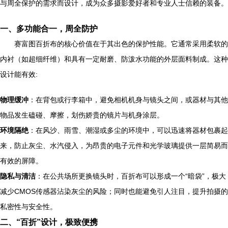
与周全保护的需求而设计，成为众多摄影爱好者和专业人士信赖的装备。
一、多功能合一，周全防护
赛富图百折布的核心价值在于其出色的保护性能。它通常采用柔软的
内衬（如超细纤维）和具有一定耐磨、防泼水功能的外层面料制成。这种
设计能有效:
物理缓冲
：在背包或行李箱中，避免相机机身与镜头之间，或器材与其他
物品发生磕碰、摩擦，划伤娇贵的镜片与机身涂层。
环境隔绝
：在风沙、雨雪、潮湿或多尘的环境中，可以迅速将器材包裹起
来，防止灰尘、水汽侵入，为昂贵的电子元件和光学玻璃提供一层简易而
有效的屏障。
隐私与清洁
：在公共场所更换镜头时，百折布可以形成一个“暗袋”，极大
减少CMOS传感器沾染灰尘的风险；同时也能避免引人注目，提升拍摄的
私密性与安全性。
二、“百折”设计，极致便携