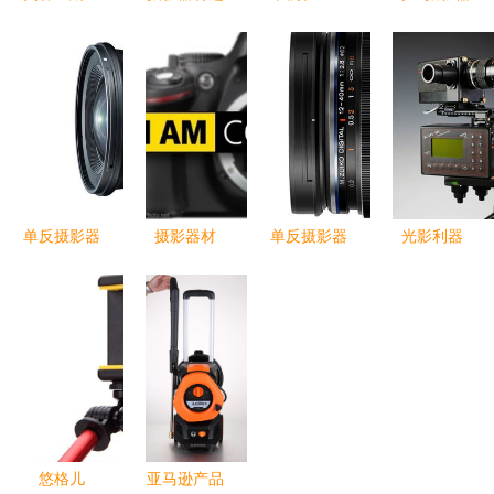
500套机
择与兰花摄
dpreview年
材 劲捷三
600元顺丰
影心得分享
度摄影器材
脚架，摄影
包邮的入门
奖揭晓，引
摄像的坚实
经典之选
领影像创作
伙伴
新趋势
单反摄影器
摄影器材
单反摄影器
光影利器
材 从入门
捕捉光影的
材 从机身
探索高清大
到精通的专
得力助手
到配件的专
图下的摄影
业设备指南
业影像系统
器材世界
悠格儿
亚马逊产品