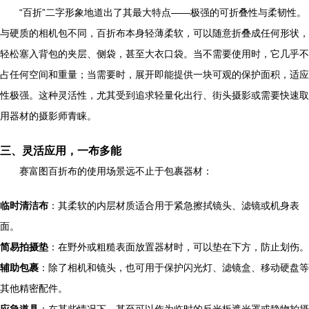
“百折”二字形象地道出了其最大特点——极强的可折叠性与柔韧性。
与硬质的相机包不同，百折布本身轻薄柔软，可以随意折叠成任何形状，
轻松塞入背包的夹层、侧袋，甚至大衣口袋。当不需要使用时，它几乎不
占任何空间和重量；当需要时，展开即能提供一块可观的保护面积，适应
性极强。这种灵活性，尤其受到追求轻量化出行、街头摄影或需要快速取
用器材的摄影师青睐。
三、灵活应用，一布多能
赛富图百折布的使用场景远不止于包裹器材：
临时清洁布
：其柔软的内层材质适合用于紧急擦拭镜头、滤镜或机身表
面。
简易拍摄垫
：在野外或粗糙表面放置器材时，可以垫在下方，防止划伤。
辅助包裹
：除了相机和镜头，也可用于保护闪光灯、滤镜盒、移动硬盘等
其他精密配件。