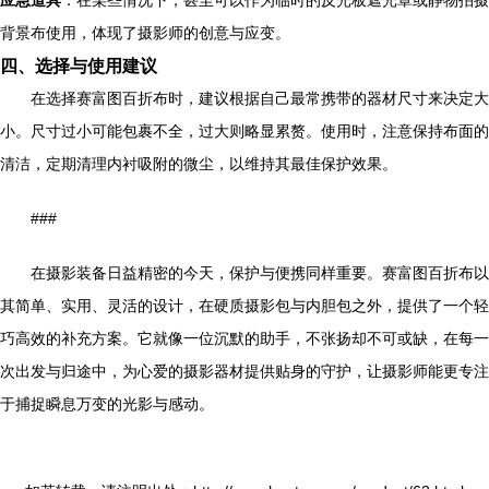
应急道具
：在某些情况下，甚至可以作为临时的反光板遮光罩或静物拍摄
背景布使用，体现了摄影师的创意与应变。
四、选择与使用建议
在选择赛富图百折布时，建议根据自己最常携带的器材尺寸来决定大
小。尺寸过小可能包裹不全，过大则略显累赘。使用时，注意保持布面的
清洁，定期清理内衬吸附的微尘，以维持其最佳保护效果。
###
在摄影装备日益精密的今天，保护与便携同样重要。赛富图百折布以
其简单、实用、灵活的设计，在硬质摄影包与内胆包之外，提供了一个轻
巧高效的补充方案。它就像一位沉默的助手，不张扬却不可或缺，在每一
次出发与归途中，为心爱的摄影器材提供贴身的守护，让摄影师能更专注
于捕捉瞬息万变的光影与感动。