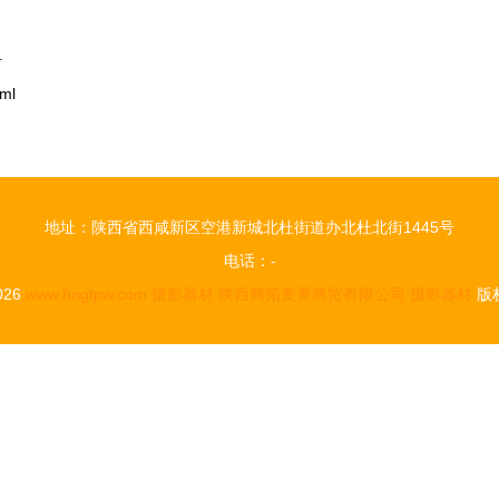
号
ml
地址：陕西省西咸新区空港新城北杜街道办北杜北街1445号
电话：-
2026
www.hngtpw.com
摄影器材
陕西腾拓麦要商贸有限公司
摄影器材
版