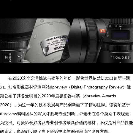
在2020这个充满挑战与变革的年份，影像世界依然迸发出创新与活
力。知名影像器材评测网站dpreview（Digital Photography Review）近
期公布了其备受瞩目的2020年度摄影器材奖（dpreview Awards
2020），为这一年的技术发展与产品创新画下了精彩注脚。该奖项基于
dpreview编辑团队的深入评测与专业判断，评选出在各个类别中表现最
为突出、对摄影爱好者及专业创作者最具价值的器材，不仅是对产品性能
的肯定，也深刻反映了当下摄影技术与创作潮流的发展方向。