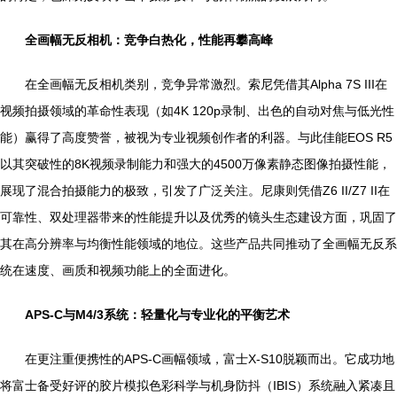
全画幅无反相机：竞争白热化，性能再攀高峰
在全画幅无反相机类别，竞争异常激烈。索尼凭借其Alpha 7S III在
视频拍摄领域的革命性表现（如4K 120p录制、出色的自动对焦与低光性
能）赢得了高度赞誉，被视为专业视频创作者的利器。与此佳能EOS R5
以其突破性的8K视频录制能力和强大的4500万像素静态图像拍摄性能，
展现了混合拍摄能力的极致，引发了广泛关注。尼康则凭借Z6 II/Z7 II在
可靠性、双处理器带来的性能提升以及优秀的镜头生态建设方面，巩固了
其在高分辨率与均衡性能领域的地位。这些产品共同推动了全画幅无反系
统在速度、画质和视频功能上的全面进化。
APS-C与M4/3系统：轻量化与专业化的平衡艺术
在更注重便携性的APS-C画幅领域，富士X-S10脱颖而出。它成功地
将富士备受好评的胶片模拟色彩科学与机身防抖（IBIS）系统融入紧凑且