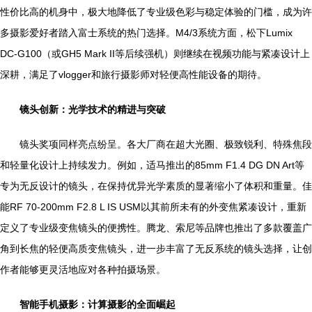
性价比高的机身中，极大地降低了专业级色彩与稳定体验的门槛，成为许
多摄影爱好者踏入富士系统的热门选择。M4/3系统方面，松下Lumix
DC-G100（或GH5 Mark II等后续强机）则继续在视频功能与紧凑设计上
深耕，满足了vlogger和旅行摄影师对轻便高性能设备的期待。
镜头创新：光学技术的精进与突破
镜头奖项同样亮点纷呈。各大厂商在超大光圈、极致锐利、特殊焦段
和轻量化设计上持续发力。例如，适马推出的85mm F1.4 DG DN Art等
专为无反设计的镜头，在保持优异光学素质的显著缩小了体积和重量。佳
能RF 70-200mm F2.8 L IS USM以其前所未有的外变焦紧凑设计，重新
定义了专业级变焦镜头的便携性。腾龙、索尼等品牌也推出了多款覆盖广
角到长焦的轻便高质变焦镜头，进一步丰富了无反系统的镜头选择，让创
作者能够更灵活地应对各种拍摄场景。
智能手机摄影：计算摄影的全面崛起