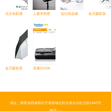
美融合
护者之数码
初探
北京创影晟
上虞市明星
连日高温难
金贝摄影器
视商贸中心
摄影器材厂
挡似火热情
材 打造专
其他摄影器
PI上海国际
业摄影的数
材产品列表
影像器材展
字美学
精选
圆满落幕
金贝摄影器
尼康D3100
材产品中心
副厂手柄
专业影像，
通用多机
品质之选
型，二手摄
影器材的性
地址：陕西省西咸新区空港新城北杜街道办北杜北街1445号
价比之选
电话：-