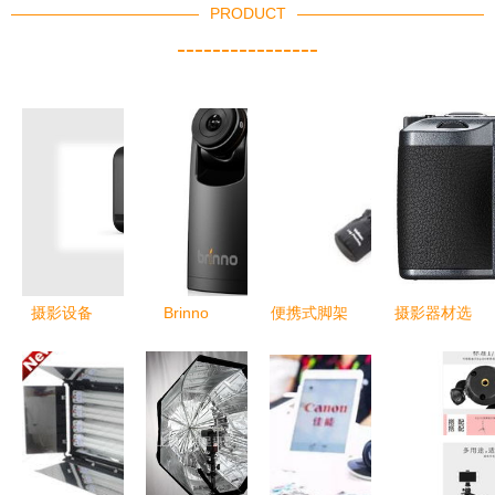
PRODUCT
----------------
摄影设备
Brinno
便携式脚架
摄影器材选
单反摄影器
TLC200
套400摄影
购指南 单
材
Pro缩时拍
附件介绍
反与暗光拍
专业版 延
便携、保护
摄的完美搭
时摄影与运
与专业 兼·
配
动记录的完
摄影器材守