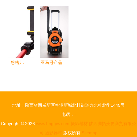
材 从入门
捕捉光影的
材 从机身
探索高清大
到精通的专
得力助手
到配件的专
图下的摄影
业设备指南
业影像系统
器材世界
悠格儿
亚马逊产品
Yogurt
拍照利器
Uple
便捷型车用
GoPro运动
清晰设备，
DV万用自
摄影器材的
地址：陕西省西咸新区空港新城北杜街道办北杜北街1445号
拍杆 一杆
新选择
电话：-
多用，释放
Copyright © 2026
www.hngtpw.com
摄影器材
陕西腾拓麦要商贸有限公
创意拍摄潜
司
摄影器材
版权所有
Sitemap
能