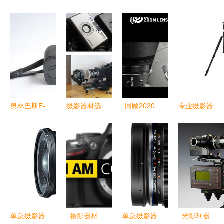
奥林巴斯E-
摄影器材选
回顾2020
专业摄影器
500套机
择与兰花摄
dpreview年
材 劲捷三
600元顺丰
影心得分享
度摄影器材
脚架，摄影
包邮的入门
奖揭晓，引
摄像的坚实
经典之选
领影像创作
伙伴
新趋势
单反摄影器
摄影器材
单反摄影器
光影利器