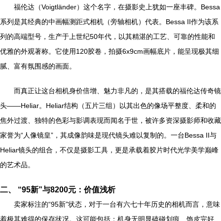
福伦达（Voigtländer）这个名字，在摄影史上犹如一座丰碑。Bessa
系列是其经典的中画幅测距式相机（旁轴相机）代表。Bessa II作为该系
列的高端型号，生产于上世纪50年代，以其精湛的工艺、可靠的性能和
优雅的外观著称。它使用120胶卷，拍摄6x9cm画幅底片，能呈现极其细
腻、富有氛围感的画面。
而真正让这台相机身价倍增、魅力非凡的，是其搭载的福伦达传奇镜
头——Heliar。Heliar结构（五片三组）以其出色的像场平整度、柔和的
焦外过渡、独特的色彩与影调表现而闻名于世，被许多资深摄影师和收藏
家誉为“人像镜皇”，其成像韵味是现代镜头难以复制的。一台Bessa II与
Heliar镜头的组合，不仅是摄影工具，更是承载着胶片时代光学美学巅峰
的艺术品。
二、 “95新”与8200元：价值浅析
卖家标注的“95新”状态，对于一台有六七十年历史的相机而言，意味
着极其难得的保存状况。这可能包括：机身无明显磕碰划痕、饰皮完好、