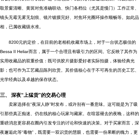
取景窗清晰、黄斑对焦准确联动、快门各档位（尤其是慢门）工作正常、
镜头无霉无雾无划痕、镜片镀膜完好、对焦环光圈环操作顺畅等。如此品
相，已属收藏级水准。
8200元的定价，在目前的老相机收藏市场上，对于一台状态极佳的
Bessa II Heliar而言，属于一个合理且有吸引力的区间。它反映了其作为
实用收藏品的双重价值：既可供胶片摄影爱好者实际拍摄，体验经典光
影；也可作为工艺藏品陈列欣赏。其价值核心在于不可再生的历史工艺、
光学经典以及卓越的保存状态。
三、 深夜“上猛货”的交易心理
卖家选择在“夜深人静”时发布，或许别有一番意味。这可能是为了吸
引那些真正痴迷、仍在线的核心玩家与藏家。在喧嚣褪去的夜晚，这样的
重磅消息更容易在圈内引发专注的讨论和快速的决策。对于买家而言，深
夜邂逅此等“毒物”，既需要一双识货的慧眼，也需要一份果断的魄力，更