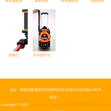
单反摄影器
摄影器材
单反摄影器
光影利器
材 从入门
捕捉光影的
材 从机身
探索高清大
到精通的专
得力助手
到配件的专
图下的摄影
业设备指南
业影像系统
器材世界
悠格儿
亚马逊产品
Yogurt
拍照利器
Uple
便捷型车用
GoPro运动
清晰设备，
DV万用自
摄影器材的
地址：陕西省西咸新区空港新城北杜街道办北杜北街1445号
拍杆 一杆
新选择
电话：-
多用，释放
Copyright © 2026
www.hngtpw.com
摄影器材
陕西腾拓麦要商贸有限公
创意拍摄潜