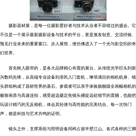
摄影器材展，是每一位摄影爱好者与技术从业者不容错过的盛会。它
不仅是一个展示最新摄影设备与技术的平台，更是激发创意、交流经验、
预见行业未来的重要窗口。步入展馆，便仿佛进入了一个光与影交织的奇
幻世界。
首先映入眼帘的，是各大品牌精心布置的展台。从传统光学巨头到新
兴数码先锋，从高端专业设备到亲民入门套机，琳琅满目的相机机身、镜
头群组构成了器材世界的基石。参观者可以亲手体验旗舰级全画幅相机的
极致画质与高速连拍，感受超远摄定焦镜头捕捉远处细节的震撼，也能把
玩设计精巧的无反相机，体会其轻便与高性能的完美结合。每一次快门
声，都是科技与艺术共鸣的证明。
镜头之外，支撑系统与照明设备同样占据半壁江山。各式各样的三脚