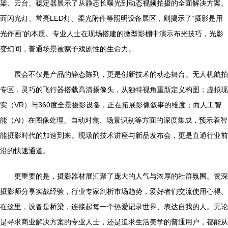
架、云台、稳定器展示了从静态长曝光到动态视频拍摄的全面解决方案。
而闪光灯、常亮LED灯、柔光附件等照明设备展区，则揭示了“摄影是用
光作画”的本质。专业人士在现场搭建的微型影棚中演示布光技巧，光影
变幻间，普通场景被赋予戏剧性的生命力。
展会不仅是产品的静态陈列，更是创新技术的动态舞台。无人机航拍
专区，灵巧的飞行器搭载高清摄像头，从独特视角重新定义构图；虚拟现
实（VR）与360度全景摄影设备，正在拓展影像叙事的维度；而人工智
能（AI）在图像处理、自动对焦、场景识别等方面的深度集成，预示着智
能摄影时代的加速到来。现场的技术讲座与新品发布会，更是直通行业前
沿的快速通道。
更重要的是，摄影器材展汇聚了庞大的人气与浓厚的社群氛围。资深
摄影师分享实战经验，行业专家剖析市场趋势，爱好者们交流使用心得。
在这里，设备是桥梁，连接起每一个热爱记录世界、表达自我的人。无论
是寻求商业解决方案的专业人士，还是追求生活美学的普通用户，都能从