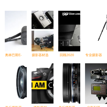
奥林巴斯E-
摄影器材选
回顾2020
专业摄影器
500套机
择与兰花摄
dpreview年
材 劲捷三
600元顺丰
影心得分享
度摄影器材
脚架，摄影
包邮的入门
奖揭晓，引
摄像的坚实
经典之选
领影像创作
伙伴
新趋势