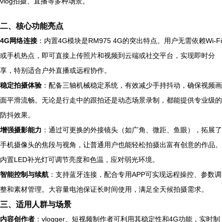
vlog拍摄、直播等多种场景。
二、核心功能亮点
4G网络连接
：内置4G模块是RM975 4G的突出特点。用户无需依赖Wi-Fi
或手机热点，即可直接上传照片和视频到云端或社交平台，实现即时分
享，特别适合户外直播或远程协作。
稳定拍摄体验
：配备三轴机械稳定系统，有效减少手持抖动，确保视频画
面平滑流畅。无论是行走中的跟拍还是动态场景录制，都能提供专业级的
防抖效果。
增强摄影能力
：通过可更换的外接镜头（如广角、微距、鱼眼），拓展了
手机摄像头的焦段与视角，让普通用户也能轻松拍摄出富有创意的作品。
内置LED补光灯可调节亮度和色温，应对弱光环境。
智能控制与续航
：支持蓝牙连接，配合专用APP可实现远程操控、参数调
整和素材管理。大容量电池保证长时间使用，满足全天候拍摄需求。
三、适用人群与场景
内容创作者
：vlogger、短视频制作者可利用其稳定性和4G功能，实时制