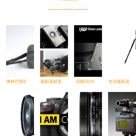
----------------
奥林巴斯E-
摄影器材选
回顾2020
专业摄影器
500套机
择与兰花摄
dpreview年
材 劲捷三
600元顺丰
影心得分享
度摄影器材
脚架，摄影
包邮的入门
奖揭晓，引
摄像的坚实
经典之选
领影像创作
伙伴
新趋势