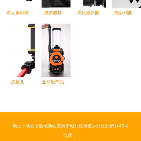
单反摄影器
摄影器材
单反摄影器
光影利器
材 从入门
捕捉光影的
材 从机身
探索高清大
到精通的专
得力助手
到配件的专
图下的摄影
业设备指南
业影像系统
器材世界
悠格儿
亚马逊产品
Yogurt
拍照利器
Uple
便捷型车用
GoPro运动
清晰设备，
DV万用自
摄影器材的
地址：陕西省西咸新区空港新城北杜街道办北杜北街1445号
拍杆 一杆
新选择
电话：-
多用，释放